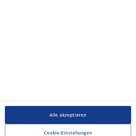
Kontakt
JYSK GmbH
Johann-Roithner-Straße 131
Stiege 1/Etage 1
4050 Traun
Austria
jobs-at@jysk.com
Firmenbuch: FN 192811 x
Firmenbuchgericht: Handelsgericht Wien
UID Nr.: ATU 48822403
Kategorien
Verkauf
Lehre
Kundenservice
Head Office
JYSK als Arbeitgeber
Alle akzeptieren
Erfahre mehr über JYSK
Cookie-Einstellungen