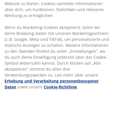
Website zu bieten. Cookies sammeln Informationen
SO SIEHT EINE LEHRE BEI
über dich, um Funktionen, Statistiken und relevante
JYSK AUS
Werbung zu ermöglichen.
In einem ganztägigen KICK OFF zum Start
Wenn du Marketing-Cookies akzeptierst, teilen wir
deiner Ausbildung, lernst du andere Lehrlinge
deine Browsing-Daten mit unseren Marketingpartnern
kennen und erhältst wichtige Informationen
(z. B. Google, Meta und TikTok), um personalisierte und
rund um deine Ausbildung bei JYSK.
statische Anzeigen zu schalten. Weitere Informationen
zu den Zwecken findest du unter „Einstellungen“, wo
Zusätzlich heißen wir dich im #TeamJYSK mit
einem Welcome Package herzlich willkommen.
du auch deine Einwilligung jederzeit über das Cookie-
Symbol widerrufen kannst. Durch Klicken auf „Alle
Mit einem gut gefüllten Ausbildungsordner
akzeptieren“ stimmst du allen drei
und einem klaren, betrieblichen
Verwendungszwecken zu. Lies mehr über unsere
Ausbildungsplan startest du top-informiert in
Erhebung und Verarbeitung personenbezogener
deine Lehre und weißt immer, wo dein Weg
Daten
sowie unsere
Cookie-Richtlinie
.
hingeht.